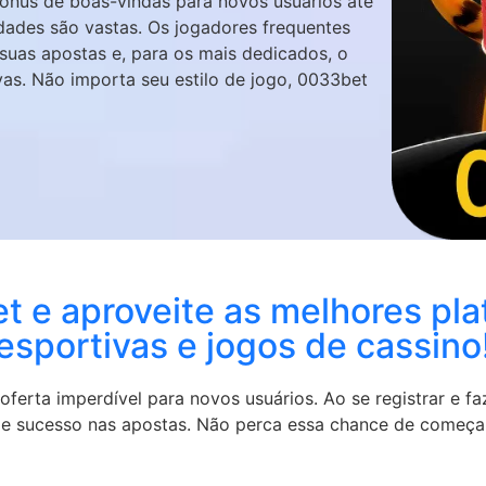
ônus de boas-vindas para novos usuários até
idades são vastas. Os jogadores frequentes
suas apostas e, para os mais dedicados, o
as. Não importa seu estilo de jogo, 0033bet
 e aproveite as melhores pl
esportivas e jogos de cassino
erta imperdível para novos usuários. Ao se registrar e fa
e sucesso nas apostas. Não perca essa chance de começar