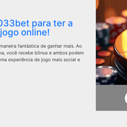
033bet para ter a
jogo online!
aneira fantástica de ganhar mais. Ao
rma, você recebe bônus e ambos podem
ma experiência de jogo mais social e