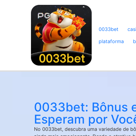
0033bet
cas
plataforma
b
0033bet: Bônus e
Esperam por Voc
No 0033bet, descubra uma variedade de bô