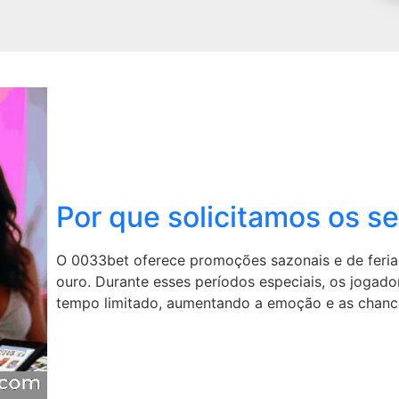
Por que solicitamos os s
O 0033bet oferece promoções sazonais e de feria
ouro. Durante esses períodos especiais, os joga
tempo limitado, aumentando a emoção e as chanc