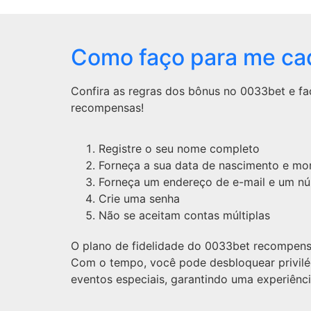
Como faço para me ca
Confira as regras dos bônus no 0033bet e fa
recompensas!
Registre o seu nome completo
Forneça a sua data de nascimento e mo
Forneça um endereço de e-mail e um núm
Crie uma senha
Não se aceitam contas múltiplas
O plano de fidelidade do 0033bet recompensa
Com o tempo, você pode desbloquear privilé
eventos especiais, garantindo uma experiênc