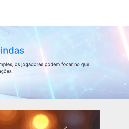
indas​
imples, os jogadores podem focar no que
ações.